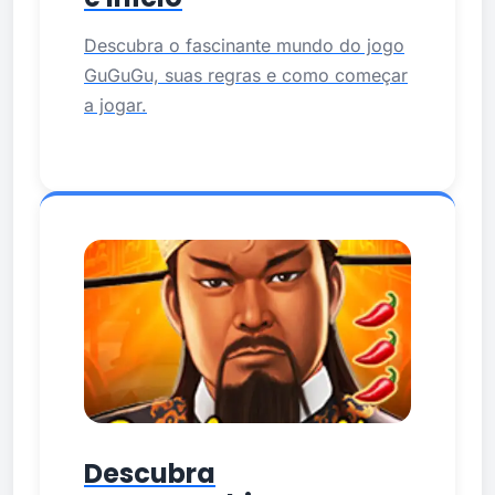
Descubra o fascinante mundo do jogo
GuGuGu, suas regras e como começar
a jogar.
Descubra