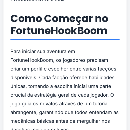
Como Começar no
FortuneHookBoom
Para iniciar sua aventura em
FortuneHookBoom, os jogadores precisam
criar um perfil e escolher entre várias facções
disponíveis. Cada facção oferece habilidades
únicas, tornando a escolha inicial uma parte
crucial da estratégia geral de cada jogador. O
jogo guia os novatos através de um tutorial
abrangente, garantindo que todos entendam as
mecânicas básicas antes de mergulhar nos
desafios mais complexos.