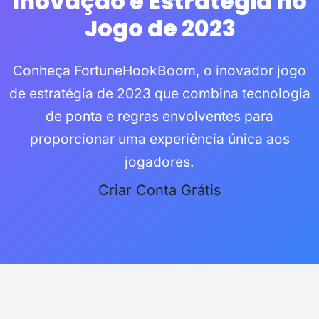
Inovação e Estratégia no
Jogo de 2023
Conheça FortuneHookBoom, o inovador jogo
de estratégia de 2023 que combina tecnologia
de ponta e regras envolventes para
proporcionar uma experiência única aos
jogadores.
Criar Conta Grátis