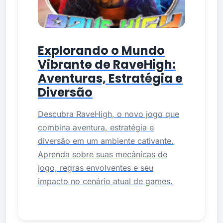
Explorando o Mundo
Vibrante de RaveHigh:
Aventuras, Estratégia e
Diversão
Descubra RaveHigh, o novo jogo que
combina aventura, estratégia e
diversão em um ambiente cativante.
Aprenda sobre suas mecânicas de
jogo, regras envolventes e seu
impacto no cenário atual de games.