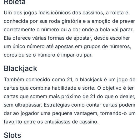
Roleta
Um dos jogos mais icônicos dos cassinos, a roleta é
conhecida por sua roda giratória e a emoção de prever
corretamente o número ou a cor onde a bola vai parar.
Ela oferece várias formas de apostar, desde escolher
um único número até apostas em grupos de números,
cores ou se o número é ímpar ou par.
Blackjack
Também conhecido como 21, o blackjack é um jogo de
cartas que combina habilidade e sorte. O objetivo é ter
cartas que somem mais próximo de 21 do que o dealer,
sem ultrapassar. Estratégias como contar cartas podem
dar ao jogador uma pequena vantagem, tornando-o um
favorito entre os entusiastas de cassino.
Slots