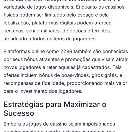
variedade de jogos disponíveis. Enquanto os cassinos
físicos podem ser limitados pelo espaço e pela
localização, plataformas digitais podem oferecer
centenas, senão milhares, de opções diferentes,
atendendo a todos os tipos de jogadores.
Plataformas online como 22BB também são conhecidas
por seus bônus atraentes e promoções que visam atrair
novos jogadores e reter aqueles já cadastrados. Tais
ofertas incluem bônus de boas-vindas, giros grátis, e
recompensas de fidelidade, proporcionando mais valor
para o investimento dos jogadores.
Estratégias para Maximizar o
Sucesso
Embora os jogos de cassino sejam impulsionados
principalmente pela sorte, existem estratégias que