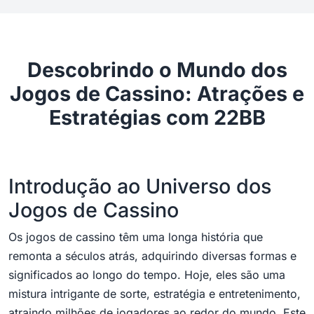
Descobrindo o Mundo dos
Jogos de Cassino: Atrações e
Estratégias com 22BB
Introdução ao Universo dos
Jogos de Cassino
Os jogos de cassino têm uma longa história que
remonta a séculos atrás, adquirindo diversas formas e
significados ao longo do tempo. Hoje, eles são uma
mistura intrigante de sorte, estratégia e entretenimento,
atraindo milhões de jogadores ao redor do mundo. Este