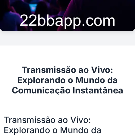
Transmissão ao Vivo:
Explorando o Mundo da
Comunicação Instantânea
Transmissão ao Vivo:
Explorando o Mundo da