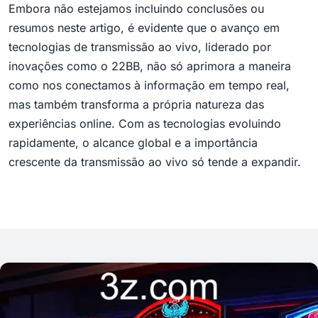
Embora não estejamos incluindo conclusões ou
resumos neste artigo, é evidente que o avanço em
tecnologias de transmissão ao vivo, liderado por
inovações como o 22BB, não só aprimora a maneira
como nos conectamos à informação em tempo real,
mas também transforma a própria natureza das
experiências online. Com as tecnologias evoluindo
rapidamente, o alcance global e a importância
crescente da transmissão ao vivo só tende a expandir.