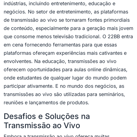
indústrias, incluindo entretenimento, educação e
negócios. No setor de entretenimento, as plataformas
de transmissão ao vivo se tornaram fontes primordiais
de conteúdo, especialmente para a geração mais jovem
que consome menos televisão tradicional. O 22BB entra
em cena fornecendo ferramentas para que essas
plataformas ofereçam experiências mais cativantes e
envolventes. Na educação, transmissões ao vivo
oferecem oportunidades para aulas online dinâmicas,
onde estudantes de qualquer lugar do mundo podem
participar ativamente. E no mundo dos negócios, as
transmissões ao vivo são utilizadas para seminários,
reuniões e lançamentos de produtos.
Desafios e Soluções na
Transmissão ao Vivo
Embora a transmissão ao vivo ofereça muitas