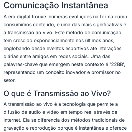
Comunicação Instantânea
A era digital trouxe inúmeras evoluções na forma como
consumimos conteúdo, e uma das mais significativas é
a transmissão ao vivo. Este método de comunicação
tem crescido exponencialmente nos últimos anos,
englobando desde eventos esportivos até interações
diárias entre amigos em redes sociais. Uma das
palavras-chave que emergem neste contexto é '22BB',
representando um conceito inovador e promissor no
setor.
O que é Transmissão ao Vivo?
A transmissão ao vivo é a tecnologia que permite a
difusão de áudio e vídeo em tempo real através da
internet. Ela se diferencia dos métodos tradicionais de
gravação e reprodução porque é instantânea e oferece