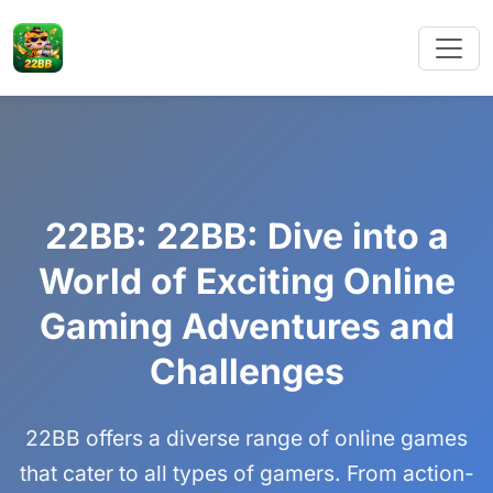
22BB: 22BB: Dive into a
World of Exciting Online
Gaming Adventures and
Challenges
22BB offers a diverse range of online games
that cater to all types of gamers. From action-