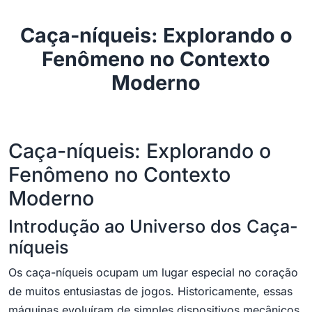
Caça-níqueis: Explorando o
Fenômeno no Contexto
Moderno
Caça-níqueis: Explorando o
Fenômeno no Contexto
Moderno
Introdução ao Universo dos Caça-
níqueis
Os caça-níqueis ocupam um lugar especial no coração
de muitos entusiastas de jogos. Historicamente, essas
máquinas evoluíram de simples dispositivos mecânicos