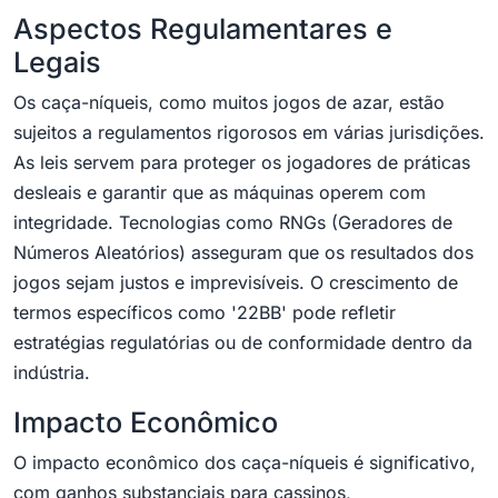
Aspectos Regulamentares e
Legais
Os caça-níqueis, como muitos jogos de azar, estão
sujeitos a regulamentos rigorosos em várias jurisdições.
As leis servem para proteger os jogadores de práticas
desleais e garantir que as máquinas operem com
integridade. Tecnologias como RNGs (Geradores de
Números Aleatórios) asseguram que os resultados dos
jogos sejam justos e imprevisíveis. O crescimento de
termos específicos como '22BB' pode refletir
estratégias regulatórias ou de conformidade dentro da
indústria.
Impacto Econômico
O impacto econômico dos caça-níqueis é significativo,
com ganhos substanciais para cassinos,