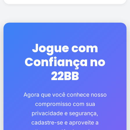
Jogue com
Confiança no
22BB
Agora que você conhece nosso
compromisso com sua
privacidade e segurança,
cadastre-se e aproveite a