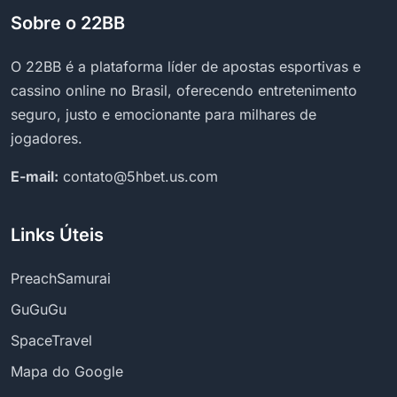
Sobre o 22BB
O 22BB é a plataforma líder de apostas esportivas e
cassino online no Brasil, oferecendo entretenimento
seguro, justo e emocionante para milhares de
jogadores.
E-mail:
contato@5hbet.us.com
Links Úteis
PreachSamurai
GuGuGu
SpaceTravel
Mapa do Google