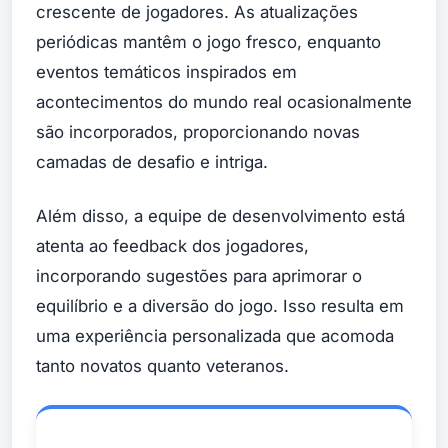
crescente de jogadores. As atualizações
periódicas mantêm o jogo fresco, enquanto
eventos temáticos inspirados em
acontecimentos do mundo real ocasionalmente
são incorporados, proporcionando novas
camadas de desafio e intriga.
Além disso, a equipe de desenvolvimento está
atenta ao feedback dos jogadores,
incorporando sugestões para aprimorar o
equilíbrio e a diversão do jogo. Isso resulta em
uma experiência personalizada que acomoda
tanto novatos quanto veteranos.