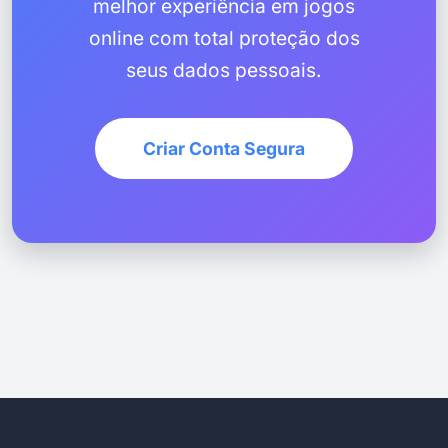
melhor experiência em jogos
online com total proteção dos
seus dados pessoais.
Criar Conta Segura