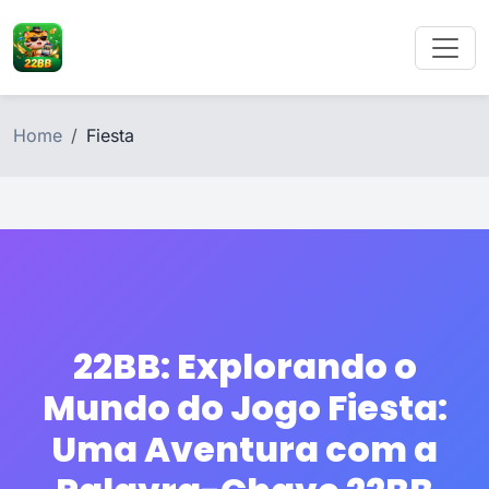
Home
Fiesta
22BB: Explorando o
Mundo do Jogo Fiesta:
Uma Aventura com a