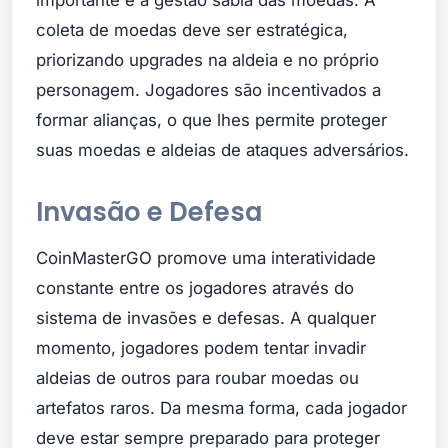
coleta de moedas deve ser estratégica,
priorizando upgrades na aldeia e no próprio
personagem. Jogadores são incentivados a
formar alianças, o que lhes permite proteger
suas moedas e aldeias de ataques adversários.
Invasão e Defesa
CoinMasterGO promove uma interatividade
constante entre os jogadores através do
sistema de invasões e defesas. A qualquer
momento, jogadores podem tentar invadir
aldeias de outros para roubar moedas ou
artefatos raros. Da mesma forma, cada jogador
deve estar sempre preparado para proteger