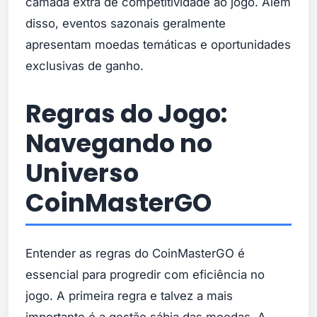
camada extra de competitividade ao jogo. Além
disso, eventos sazonais geralmente
apresentam moedas temáticas e oportunidades
exclusivas de ganho.
Regras do Jogo:
Navegando no
Universo
CoinMasterGO
Entender as regras do CoinMasterGO é
essencial para progredir com eficiência no
jogo. A primeira regra e talvez a mais
importante é a gestão sábia das moedas. A