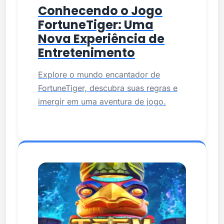
Conhecendo o Jogo
FortuneTiger: Uma
Nova Experiência de
Entretenimento
Explore o mundo encantador de
FortuneTiger, descubra suas regras e
imergir em uma aventura de jogo.