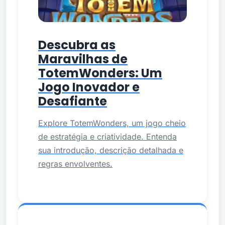
Descubra as
Maravilhas de
TotemWonders: Um
Jogo Inovador e
Desafiante
Explore TotemWonders, um jogo cheio
de estratégia e criatividade. Entenda
sua introdução, descrição detalhada e
regras envolventes.