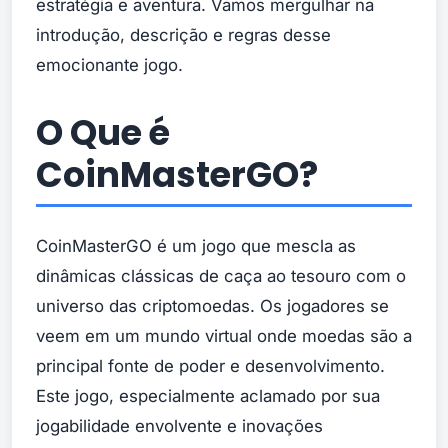
estratégia e aventura. Vamos mergulhar na
introdução, descrição e regras desse
emocionante jogo.
O Que é
CoinMasterGO?
CoinMasterGO é um jogo que mescla as
dinâmicas clássicas de caça ao tesouro com o
universo das criptomoedas. Os jogadores se
veem em um mundo virtual onde moedas são a
principal fonte de poder e desenvolvimento.
Este jogo, especialmente aclamado por sua
jogabilidade envolvente e inovações