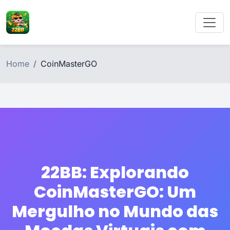
Home
CoinMasterGO
22BB: Explorando
CoinMasterGO: Um
Mergulho no Mundo das