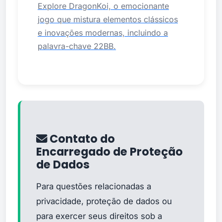
Explore DragonKoi, o emocionante
jogo que mistura elementos clássicos
e inovações modernas, incluindo a
palavra-chave 22BB.
Contato do
Encarregado de Proteção
de Dados
Para questões relacionadas a
privacidade, proteção de dados ou
para exercer seus direitos sob a