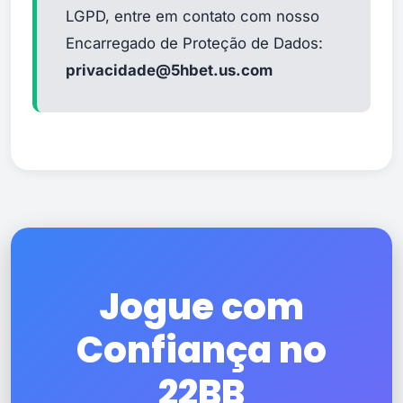
LGPD, entre em contato com nosso
Encarregado de Proteção de Dados:
privacidade@5hbet.us.com
Jogue com
Confiança no
22BB