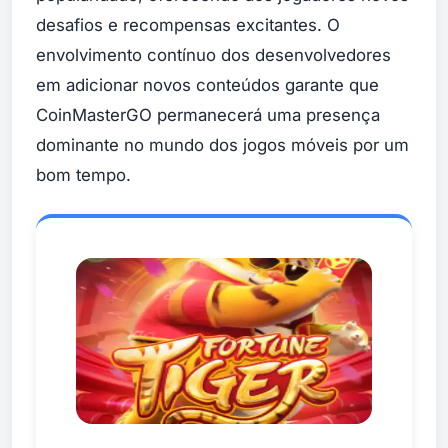
desafios e recompensas excitantes. O
envolvimento contínuo dos desenvolvedores
em adicionar novos conteúdos garante que
CoinMasterGO permanecerá uma presença
dominante no mundo dos jogos móveis por um
bom tempo.