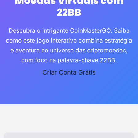
Moedas Virtuais com
22BB
Descubra o intrigante CoinMasterGO. Saiba
como este jogo interativo combina estratégia
e aventura no universo das criptomoedas,
com foco na palavra-chave 22BB.
Criar Conta Grátis